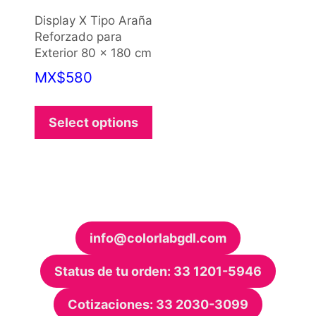
Display X Tipo Araña
Reforzado para
Exterior 80 x 180 cm
MX
$
580
This
product
Select options
has
options
that
may
be
chosen
info@colorlabgdl.com
on
the
Status de tu orden: 33 1201-5946
product
page
Cotizaciones: 33 2030-3099