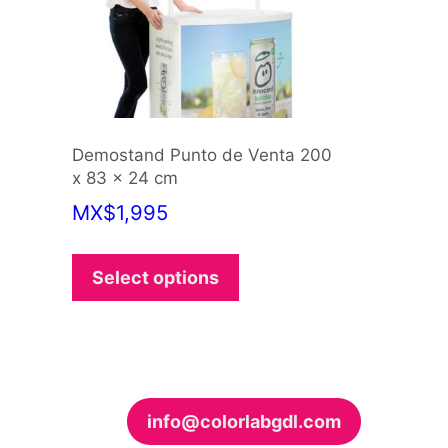
Demostand Punto de Venta 200
x 83 x 24 cm
MX
$
1,995
This
product
Select options
has
options
that
may
be
info@colorlabgdl.com
chosen
on