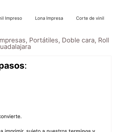
nil Impreso
Lona Impresa
Corte de vinil
mpresas, Portátiles, Doble cara, Roll
uadalajara
 pasos
:
convierte.
 a imprimir, sujeto a nuestros
terminos y