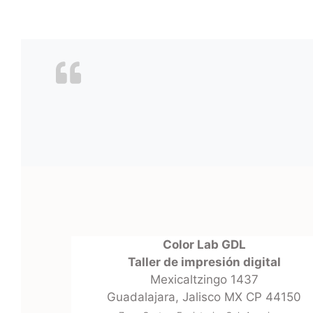
the
product
page
Color Lab GDL
Taller de impresión digital
Mexicaltzingo 1437
Guadalajara, Jalisco MX CP 44150