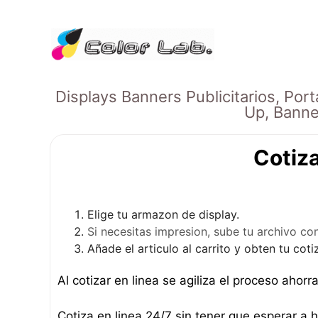
Skip
to
content
Displays Banners Publicitarios, Port
Up, Banne
Cotiza
Elige tu armazon de display.
Si necesitas impresion, sube tu archivo con
Añade el articulo al carrito y obten tu cot
Al cotizar en linea se agiliza el proceso ahor
Cotiza en linea 24/7 sin tener que esperar a 